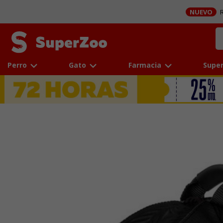
NUEVO
R
Perro
Gato
Farmacia
Super