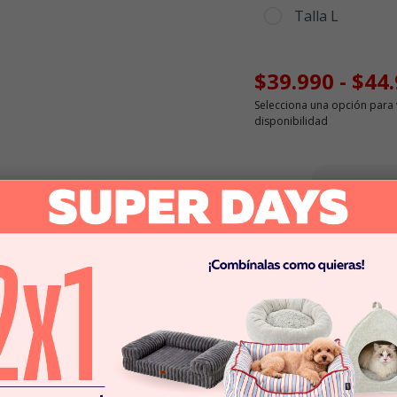
Talla L
$39.990
-
$44
Selecciona una opción para 
disponibilidad