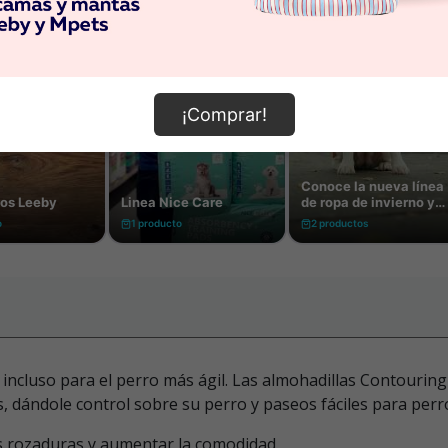
¡Comprar!
incluso para el perro más ágil. Las almohadillas Contouring
 dándole control sobre su perro y paseos fáciles para perr
s rozaduras y aumentar la comodidad.