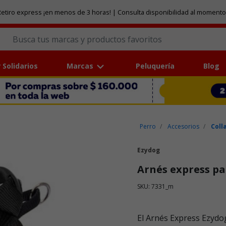
etiro express ¡en menos de 3 horas! | Consulta disponibilidad al momento
 Solidarios
Marcas
Peluquería
Blog
Perro
Accesorios
Coll
Ezydog
Arnés express pa
SKU: 7331_m
Puntuación clientes: 5 de 5
El Arnés Express Ezydo