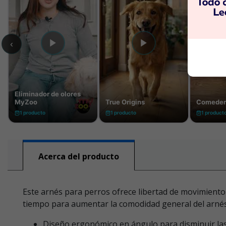
Acerca del producto
Este arnés para perros ofrece libertad de movimiento 
tiempo para aumentar la comodidad general del arnés,
Diseño ergonómico en ángulo para disminuir la