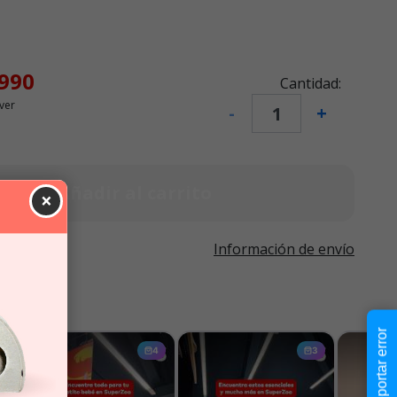
.990
Cantidad:
ver
-
+
Añadir al carrito
×
Información de envío
Reportar error