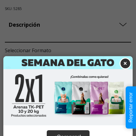
SKU: 5285
Descripción
Seleccionar Formato
×
Talla M
$15.990
$15.990
Cantidad:
En Stock
Reportar error
-
+
Añadir al carrito