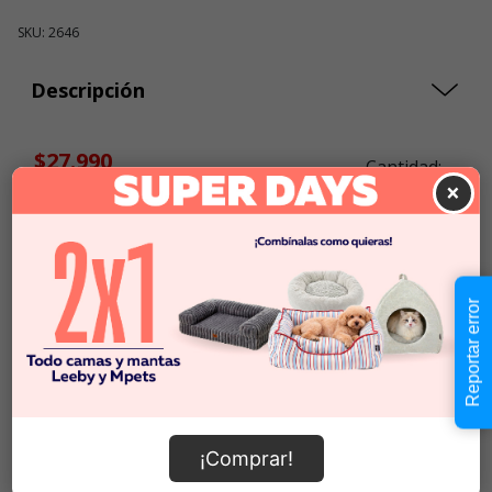
SKU: 2646
Descripción
$27.990
Cantidad:
×
En Stock
-
+
Añadir al carrito
Reportar error
Información de envío
¡Comprar!