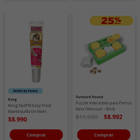
Interactivos
Outward Hound
Kong
Puzzle Interactivo para Perros
Kong Stuff'N Easy Treat
Nina Ottosson – Brick
Mantequilla De Mani
Pequeño Verde Nivel 2
Precio de oferta desde
a
$11.990
$8.992
$8.990
Comprar
Comprar