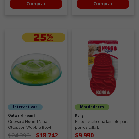
Comprar
Comprar
Interactivos
Mordedores
Outward Hound
Kong
Outward Hound Nina
Plato de silicona lamible para
Ottosson Wobble Bowl
perros talla L
Juguete Interactivo
Precio de oferta desde
a
$24.990
$18.742
$9.990