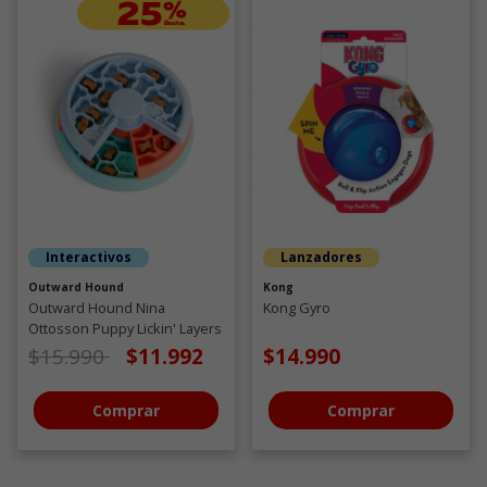
Interactivos
Lanzadores
Outward Hound
Kong
Outward Hound Nina
Kong Gyro
Ottosson Puppy Lickin' Layers
Juguete Interactivo con snack
Precio de oferta desde
a
$15.990
$11.992
$14.990
para cachorros
Comprar
Comprar