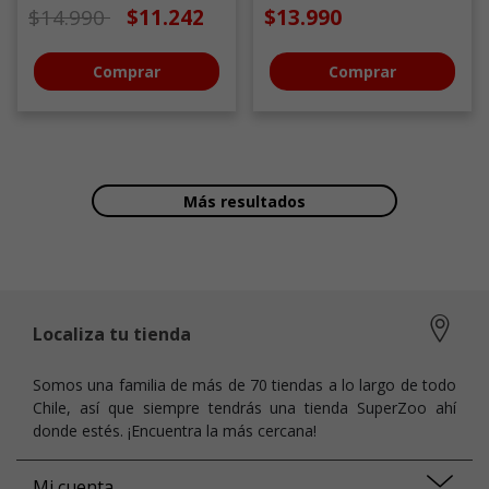
Precio de oferta desde
a
$14.990
$11.242
$13.990
Comprar
Comprar
Más resultados
Localiza tu tienda
Somos una familia de más de 70 tiendas a lo largo de todo
Chile, así que siempre tendrás una tienda SuperZoo ahí
donde estés. ¡Encuentra la más cercana!
Mi cuenta