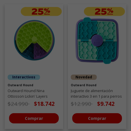
Interactivos
Novedad
Outward Hound
Outward Hound
Outward Hound Nina
Juguete de alimentación
Ottosson Lickin' Layers
interactivo 3 en 1 para perros
Juguete Interactivo con
Precio de oferta desde
a
Precio de oferta desde
a
$24.990
$18.742
$12.990
$9.742
Chuches para perros
Comprar
Comprar