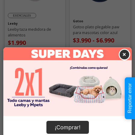
ESENCIALES
Gotoo
Leeby
Gotoo plato plegable paw
Leeby taza medidora de
para mascotas color azul
alimentos
$3.990
-
$6.990
$1.990
×
Comprar
Comprar
Reportar error
¡Comprar!