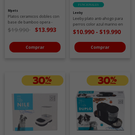
FUNCIONALES
Mpets
Leeby
Platos ceramicos dobles con
Leeby plato anti-ahogo para
base de bamboo opera -
perros color azul marino en
Blanco 350ML
Precio de oferta desde
a
$19.990
$13.993
forma de rosa
$10.990
-
$19.990
Comprar
Comprar