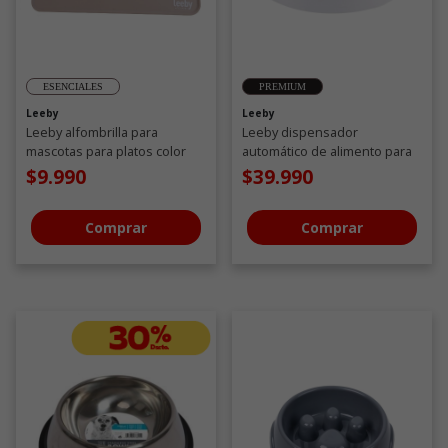
ESENCIALES
PREMIUM
Leeby
Leeby
Leeby alfombrilla para
Leeby dispensador
mascotas para platos color
automático de alimento para
taupe
perros 6 meal
$9.990
$39.990
Comprar
Comprar