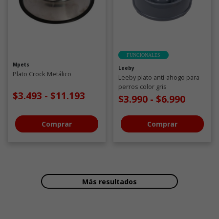
FUNCIONALES
Mpets
Leeby
Plato Crock Metálico
Leeby plato anti-ahogo para
perros color gris
$3.493
-
$11.193
$3.990
-
$6.990
Comprar
Comprar
Más resultados