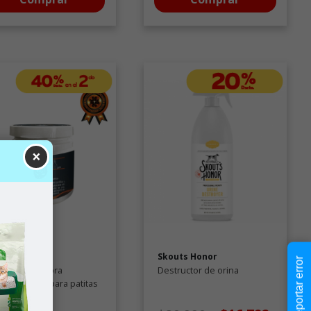
×
natex
Skouts Honor
Reportar error
ema reparadora
Destructor de orina
imicrobiana para patitas
arices