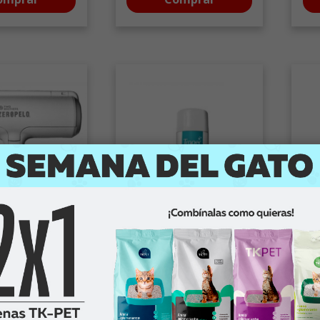
Traper
Cu
s zeropelo
Shampoo espuma seca
Cr
e
perro (170 cc)
ant
y n