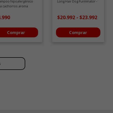
ampoo hipoalergénico
Long Hair Dog Furminator -
a cachorros aroma
ezo en flor 260 ML
4.990
$20.992
-
$23.992
Comprar
Comprar
s