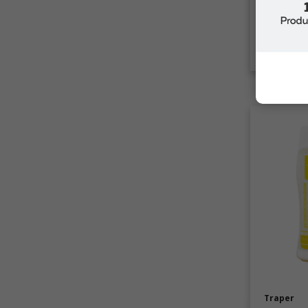
$13.99
C
Traper