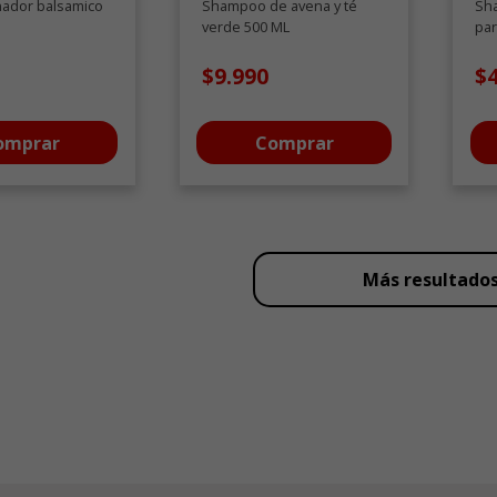
nador balsamico
Shampoo de avena y té
Sh
verde 500 ML
par
cer
$9.990
$
omprar
Comprar
Más resultado