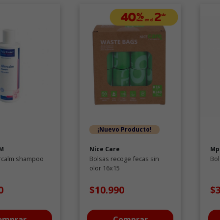
¡Nuevo Producto!
PM
Nice Care
Mp
ercalm shampoo
Bolsas recoge fecas sin
Bol
olor 16x15
0
$10.990
$
omprar
Comprar