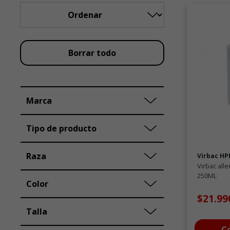
Borrar todo
Marca
Tipo de producto
Raza
Virbac H
Virbac all
250ML
Color
$21.99
Talla
C