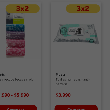
ets
Mpets
sa recoge fecas sin olor
Toallas humedas - anti-
bacterial
3.990
-
$5.990
$3.990
Comprar
Comprar