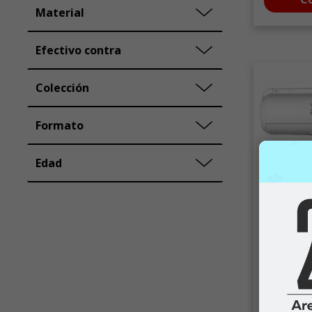
Material
Efectivo contra
Colección
Formato
Edad
Zeropelo
Saca pelo
reutilizabl