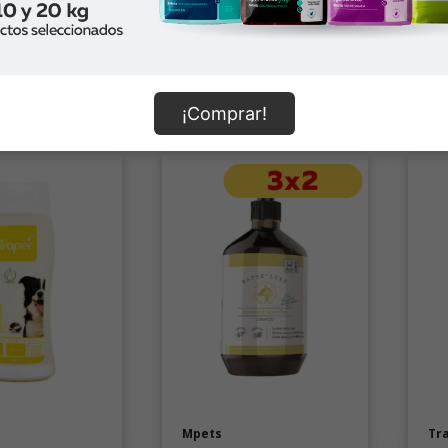
0
$4.990
$
omprar
Comprar
¡Comprar!
Mpets
Tr