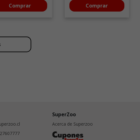
Comprar
Comprar
s
SuperZoo
perzoo.cl
Acerca de Superzoo
27607777