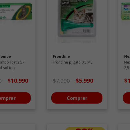
Combo
Frontline
Ne
mbo l cat 2,5 -
Frontline p. gato 0.5 ML
Nex
ml sol top
2,5
 de oferta desde
a
Precio de oferta desde
a
0
$10.990
$7.990
$5.990
$
omprar
Comprar