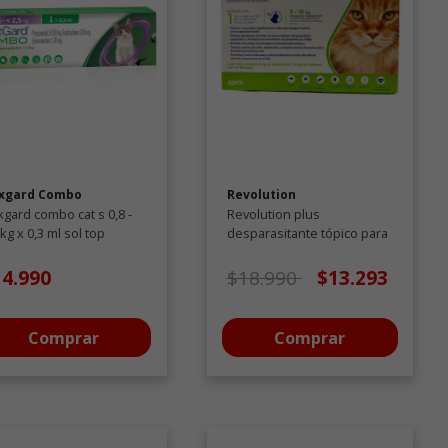
xgard Combo
Revolution
gard combo cat s 0,8 -
Revolution plus
 kg x 0,3 ml sol top
desparasitante tópico para
gatos de 5 a 10 KG - 1.0 ML
Precio de oferta desde
a
14.990
$18.990
$13.293
Comprar
Comprar