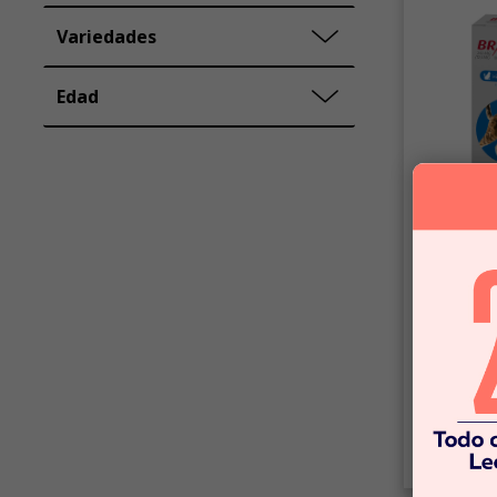
Variedades
Edad
Bravecto
Bravecto P
para gatos
KG
$31.99
C