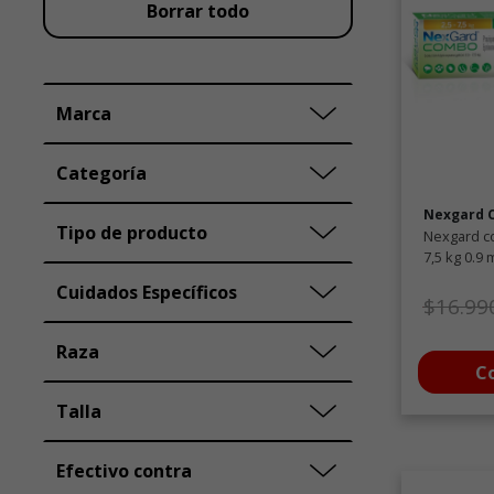
Borrar todo
Marca
Categoría
Nexgard 
Tipo de producto
Nexgard co
7,5 kg 0.9 
Cuidados Específicos
Precio
$16.99
Raza
C
Talla
Efectivo contra