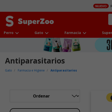
NUEVO
R
Perro
Gato
Farmacia
Super
Antiparasitarios
Gato
Farmacia e Higiene
Antiparasitarios