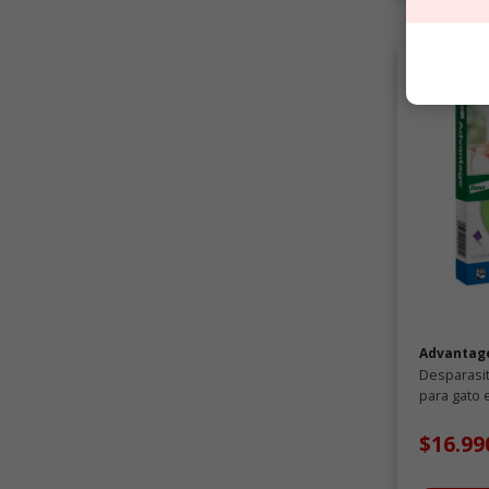
Advantag
Desparasi
para gato 
$16.99