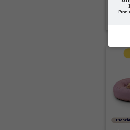
$19.99
C
Esencia