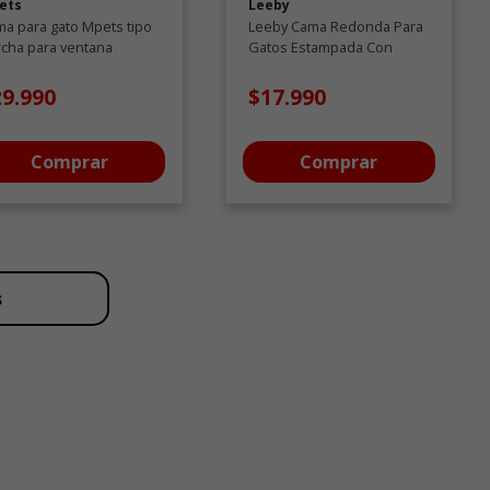
ets
Leeby
a para gato Mpets tipo
Leeby Cama Redonda Para
cha para ventana
Gatos Estampada Con
rizon
Soles
29.990
$17.990
Comprar
Comprar
s