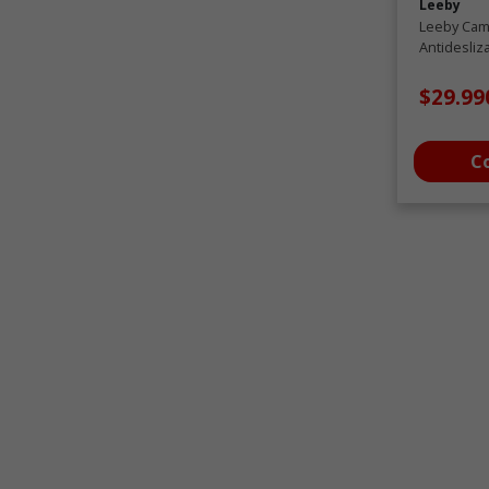
Leeby
Leeby Cam
Antidesliz
gatos
$29.99
C