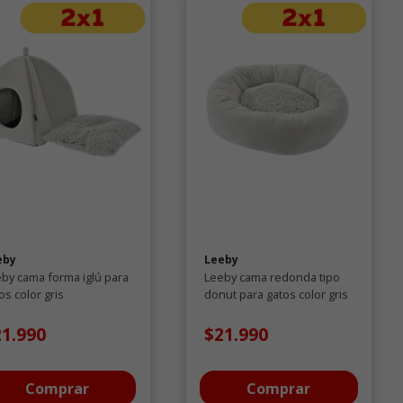
eby
Leeby
by cama forma iglú para
Leeby cama redonda tipo
os color gris
donut para gatos color gris
21.990
$21.990
Comprar
Comprar