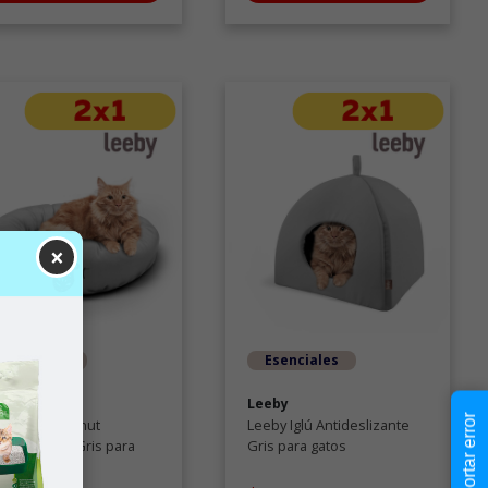
×
Esenciales
Esenciales
eby
Leeby
Reportar error
eby Cama Donut
Leeby Iglú Antideslizante
ideslizante Gris para
Gris para gatos
tos