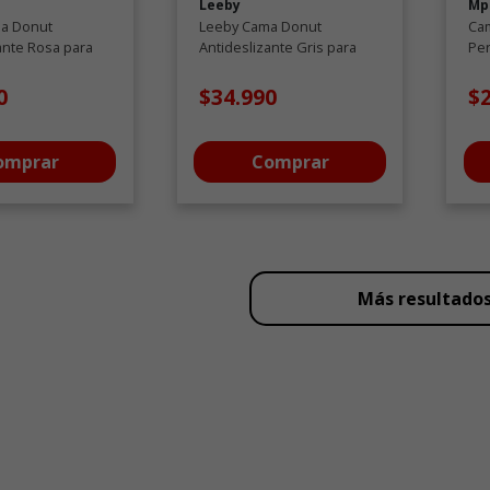
Leeby
Mp
a Donut
Leeby Cama Donut
Cam
ante Rosa para
Antideslizante Gris para
Per
gatos
ho
0
$34.990
$
omprar
Comprar
Más resultado