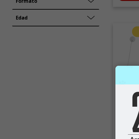
Formato
Edad
Noved
Leeby
Leeby Cam
ventana le
negro para