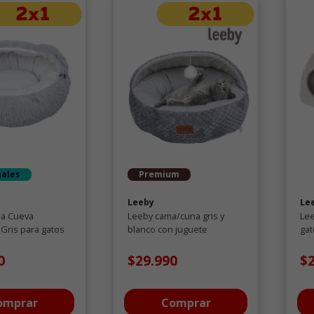
nales
Premium
Leeby
Le
a Cueva
Leeby cama/cuna gris y
Lee
 Gris para gatos
blanco con juguete
gat
colgante para gatos
0
$29.990
$
omprar
Comprar