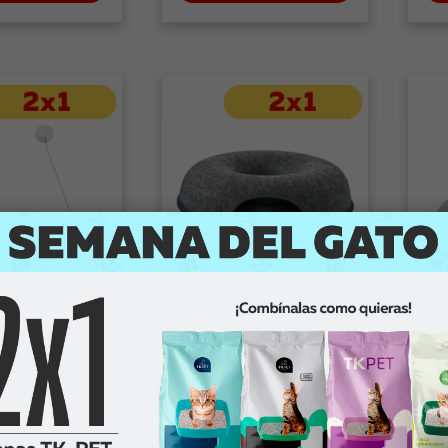
ad
Novedad
Leeby
Le
a Hamaca para
Leeby Cama Forma Tunel
Le
eby en color
Para Gatos Con Fieltro Gris
Ant
 gatos
ga