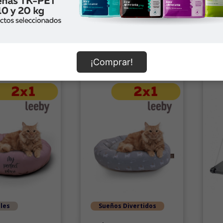
0
$16.990
$
omprar
Comprar
¡Comprar!
les
Sueños Divertidos