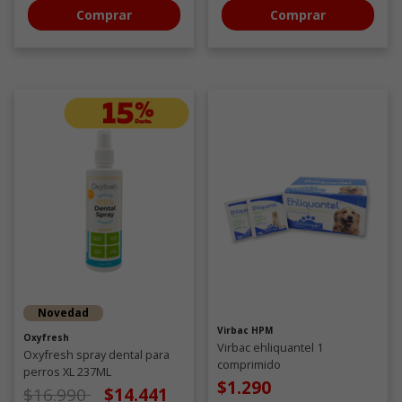
Comprar
Comprar
Novedad
Virbac HPM
Oxyfresh
Virbac ehliquantel 1
Oxyfresh spray dental para
comprimido
perros XL 237ML
$1.290
Precio de oferta desde
a
$16.990
$14.441