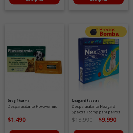
Drag Pharma
Nexgard Spectra
Desparasitante Flovovermic
Desparasitante Nexgard
Spectra 1comp para perros
de 7,6 a 15 KG
Precio de oferta desde
a
$1.490
$13.990
$9.990