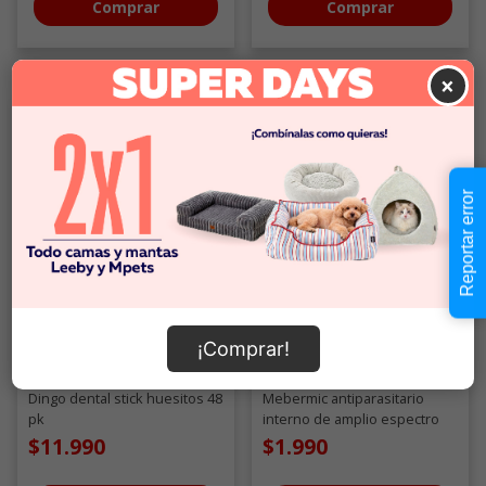
Comprar
Comprar
×
Reportar error
¡Comprar!
Dingo
Drag Pharma
Dingo dental stick huesitos 48
Mebermic antiparasitario
pk
interno de amplio espectro
para perros y gatos
$11.990
$1.990