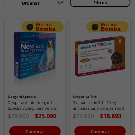
Filtros
Nexgard Spectra
Simparica Trio
Desparasitante Nexgard
Simparica trio 5.1 - 10 kg
Spectra 3comp para perros
antiparasitario para perros 3
de 15,1 a 30 KG
comprimidos
Precio de oferta desde
a
Precio de oferta desde
a
$39.990
$25.990
$26.990
$18.893
Comprar
Comprar