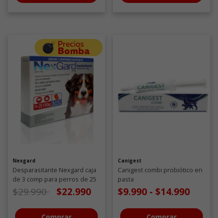
Nexgard
Canigest
Desparasitante Nexgard caja
Canigest combi probiótico en
de 3 comp para perros de 25
pasta
a 50 KG
Precio de oferta desde
a
$29.990
$22.990
$9.990
-
$14.990
Comprar
Comprar