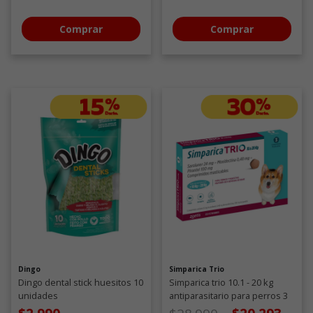
Comprar
Comprar
Dingo
Simparica Trio
Dingo dental stick huesitos 10
Simparica trio 10.1 - 20 kg
unidades
antiparasitario para perros 3
comprimidos
Precio de oferta desde
a