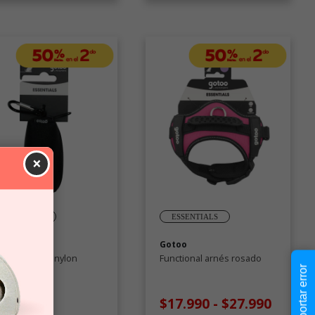
×
ESSENTIALS
ESSENTIALS
too
Gotoo
ta bolsas de nylon
Functional arnés rosado
Reportar error
gro
4.990
$17.990
-
$27.990