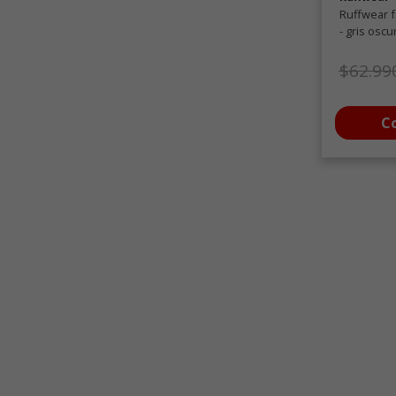
Ruffwear f
- gris oscu
Precio
$62.99
C