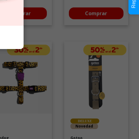
Comprar
Comprar
DELUXE
Novedad
edog
Gotoo