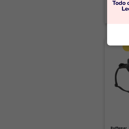
C
Ruffwear