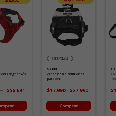
ESSENTIALS
Gotoo
Fle
ront range arnés
Arnés negro antitirones
Cor
para perros
Fle
 de oferta desde
a
0
$56.691
$17.990
-
$27.990
$
omprar
Comprar