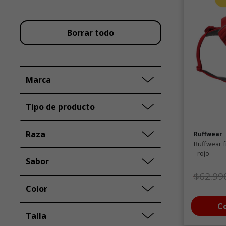
Borrar todo
Marca
Tipo de producto
Raza
Ruffwear
Ruffwear f
- rojo
Sabor
Precio
$62.99
Color
C
Talla