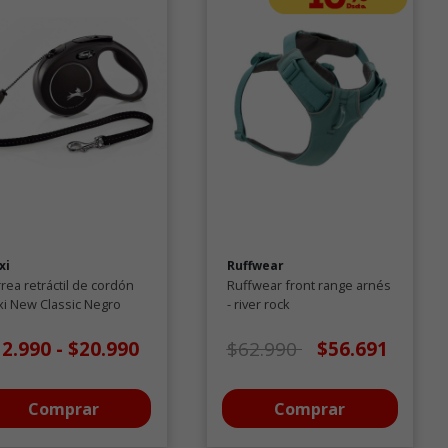
xi
Ruffwear
rea retráctil de cordón
Ruffwear front range arnés
xi New Classic Negro
- river rock
Precio de oferta desde
a
12.990
-
$20.990
$62.990
$56.691
Comprar
Comprar