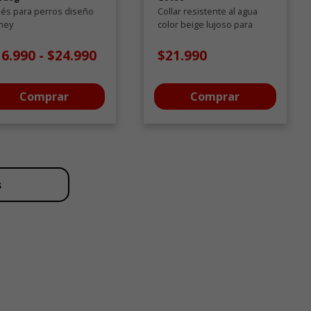
és para perros diseño
Collar resistente al agua
ney
color beige lujoso para
perros
16.990
-
$24.990
$21.990
Comprar
Comprar
s