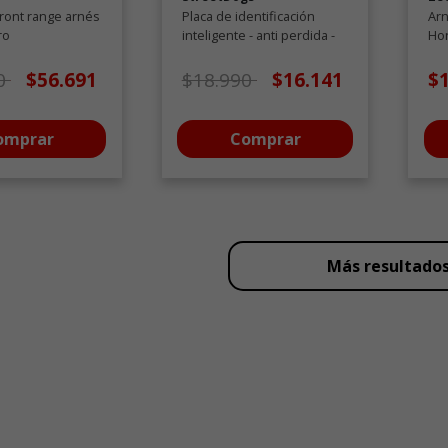
ront range arnés
Placa de identificación
Arn
ro
inteligente - anti perdida -
Ho
tn004
 de oferta desde
a
Precio de oferta desde
a
0
$56.691
$18.990
$16.141
$
omprar
Comprar
Más resultado