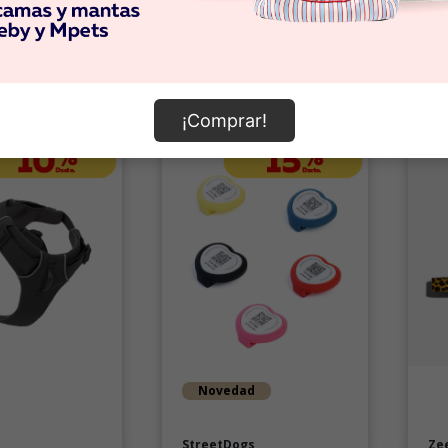
omprar
Comprar
¡Comprar!
Novedad
StreetDogs
Ze