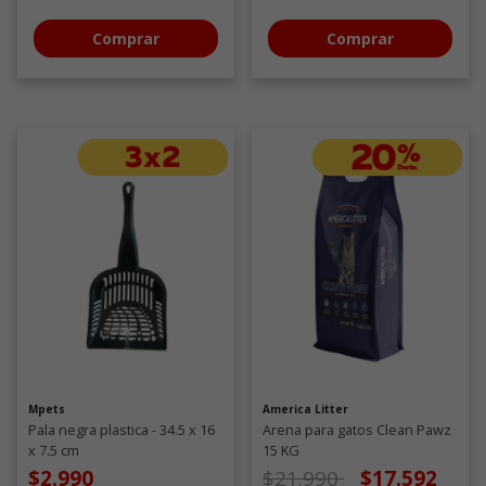
Comprar
Comprar
Mpets
America Litter
Pala negra plastica - 34.5 x 16
Arena para gatos Clean Pawz
x 7.5 cm
15 KG
Precio de oferta desde
a
$2.990
$21.990
$17.592