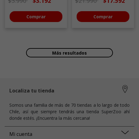
Precio de oferta desde
a
Precio de oferta desde
a
$3.990
$3.192
$21.990
$17.592
Comprar
Comprar
Más resultados
Localiza tu tienda
Somos una familia de más de 70 tiendas a lo largo de todo
Chile, así que siempre tendrás una tienda SuperZoo ahí
donde estés. ¡Encuentra la más cercana!
Mi cuenta