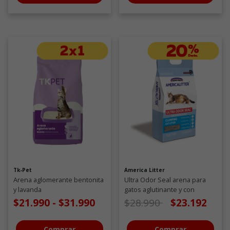
Tk-Pet
America Litter
Arena aglomerante bentonita
Ultra Odor Seal arena para
y lavanda
gatos aglutinante y con
carbón activado 15 KG
Precio de oferta desde
a
$21.990
-
$31.990
$28.990
$23.192
Comprar
Comprar