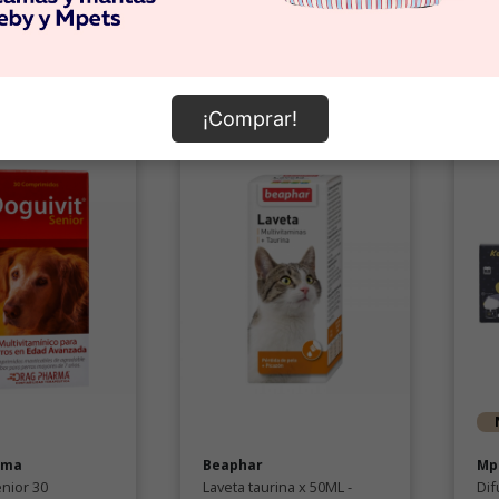
omprar
Comprar
¡Comprar!
rma
Beaphar
Mp
enior 30
Laveta taurina x 50ML -
Dif