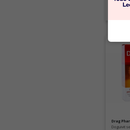
C
Drag Pha
Doguivit s