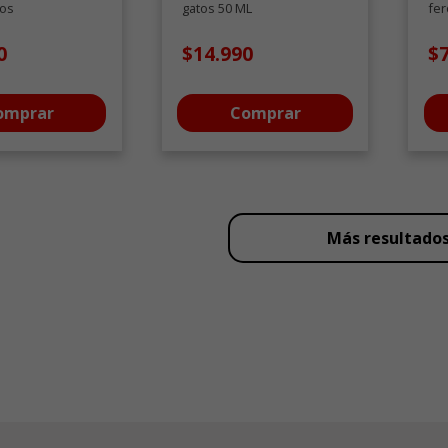
os
gatos 50 ML
fe
con
0
$14.990
$
omprar
Comprar
Más resultado