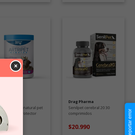
×
tural Pet
Drag Pharma
ripet big size natural pet
Senilpet cerebral 20 30
Reportar error
8GR condroprotector
comprimidos
a perros
15.990
$20.990