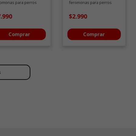
romonas para perros
feromonas para perros
trol del estrés 48 ML
acción rápida 60 ML
7.990
$2.990
Comprar
Comprar
s