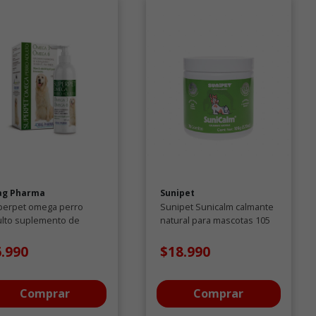
ag Pharma
Sunipet
perpet omega perro
Sunipet Sunicalm calmante
ulto suplemento de
natural para mascotas 105
dos grasos y vitamina E
GR
5ML
6.990
$18.990
Comprar
Comprar