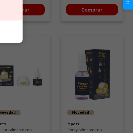
Comprar
Comprar
Novedad
Novedad
ets
Mpets
usor calmante con
Spray calmante con