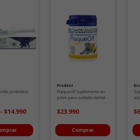
Prodent
Dr
ombi probiótico
Plaqueoff Suplemento en
Su
polvo para cuidado dental
ad
del perro 40 GR
áci
12
0
-
$14.990
$23.990
$
omprar
Comprar