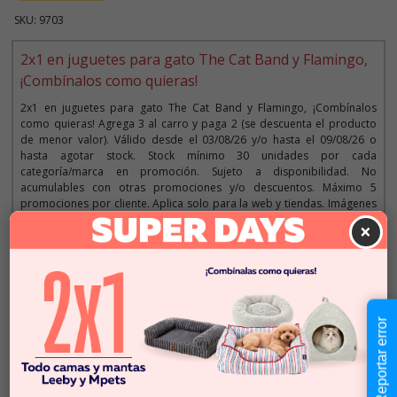
SKU: 9703
2x1 en juguetes para gato The Cat Band y Flamingo,
¡Combínalos como quieras!
2x1 en juguetes para gato The Cat Band y Flamingo, ¡Combínalos
como quieras! Agrega 3 al carro y paga 2 (se descuenta el producto
de menor valor). Válido desde el 03/08/26 y/o hasta el 09/08/26 o
hasta agotar stock. Stock mínimo 30 unidades por cada
categoría/marca en promoción. Sujeto a disponibilidad. No
acumulables con otras promociones y/o descuentos. Máximo 5
promociones por cliente. Aplica solo para la web y tiendas. Imágenes
referenciales.
×
Descripción
Reportar error
$2.990
Cantidad:
En Stock
-
+