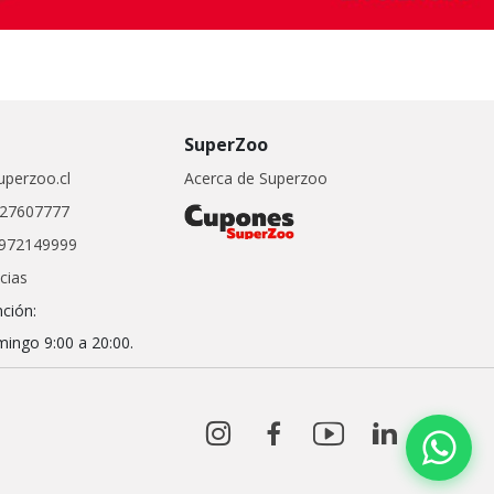
SuperZoo
perzoo.cl
Acerca de Superzoo
27607777
972149999
cias
nción:
ingo 9:00 a 20:00.