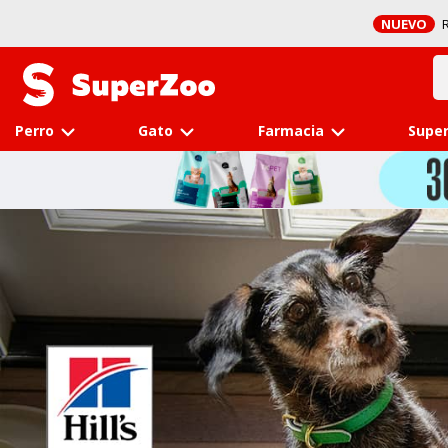
NUEVO
R
Perro
Gato
Farmacia
Super