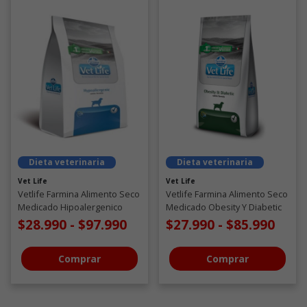
Dieta veterinaria
Dieta veterinaria
Vet Life
Vet Life
Vetlife Farmina Alimento Seco
Vetlife Farmina Alimento Seco
Medicado Hipoalergenico
Medicado Obesity Y Diabetic
Perro
Perro
$28.990
-
$97.990
$27.990
-
$85.990
Comprar
Comprar