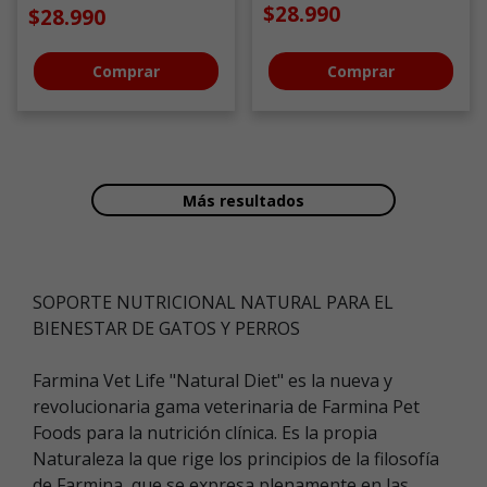
Gato
$28.990
$28.990
Comprar
Comprar
Más resultados
SOPORTE NUTRICIONAL NATURAL PARA EL
BIENESTAR DE GATOS Y PERROS
Farmina Vet Life "Natural Diet" es la nueva y
revolucionaria gama veterinaria de Farmina Pet
Foods para la nutrición clínica. Es la propia
Naturaleza la que rige los principios de la filosofía
de Farmina, que se expresa plenamente en las