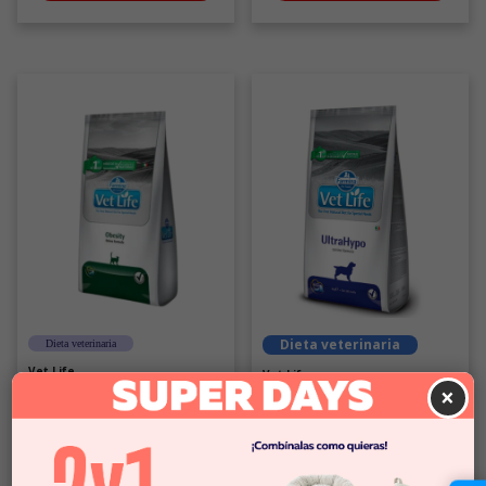
Dieta veterinaria
Dieta veterinaria
Vet Life
Vet Life
×
Vetlife farmina alimento seco
Vetlife Farmina Alimento Seco
medicado obesity gato 2 KG
Medicado Ultrahypo Perro
$28.990
$32.990