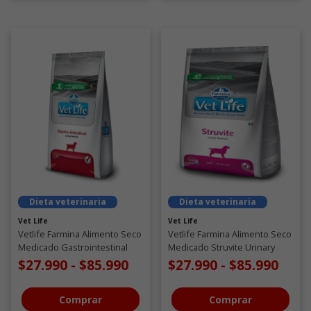
Dieta veterinaria
Dieta veterinaria
Vet Life
Vet Life
Vetlife Farmina Alimento Seco
Vetlife Farmina Alimento Seco
Medicado Gastrointestinal
Medicado Struvite Urinary
Perro
Perro
$27.990
-
$85.990
$27.990
-
$85.990
Comprar
Comprar