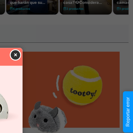
×
Reportar error