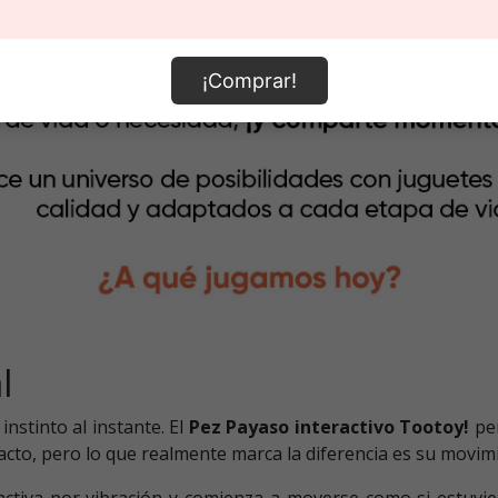
¡Comprar!
l
nstinto al instante. El
Pez Payaso interactivo Tootoy!
per
acto, pero lo que realmente marca la diferencia es su movim
 activa por vibración y comienza a moverse como si estuv