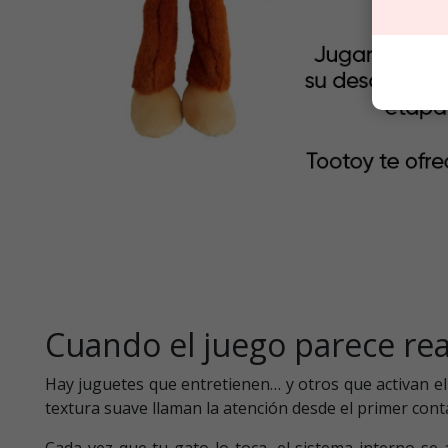
Cuando el juego parece rea
Hay juguetes que entretienen… y otros que activan el i
textura suave llaman la atención desde el primer cont
Cada vez que tu gato lo toca, el sistema interno se