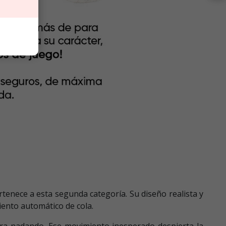
tenece a esta segunda categoría. Su diseño realista y
iento automático de cola.
iera nadando. Ese movimiento inesperado despierta la