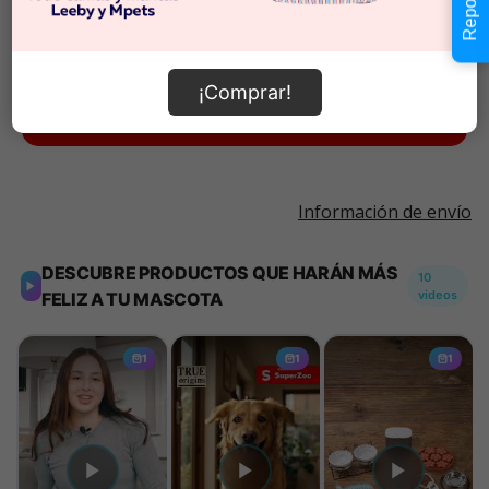
Cantidad:
En Stock
-
+
¡Comprar!
Añadir al carrito
Información de envío