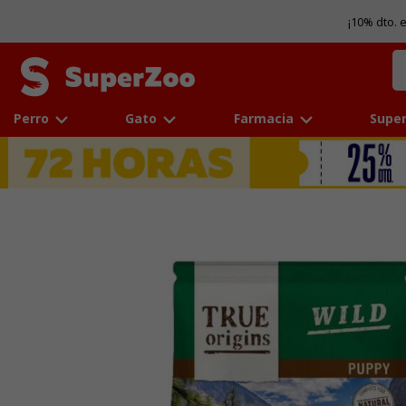
¡10% dto. 
Perro
Gato
Farmacia
Super