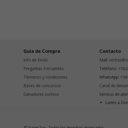
Guía de Compra
Contacto
Info de Envío
Mail:
ventas@su
Preguntas Frecuentes
Teléfono:
+562
Términos y condiciones
WhatsApp:
+56
Bases de concursos
Canal de denun
Ganadores sorteos
Servicio de ate
Lunes a Dom
© SuperZoo - Todos los derechos reservados