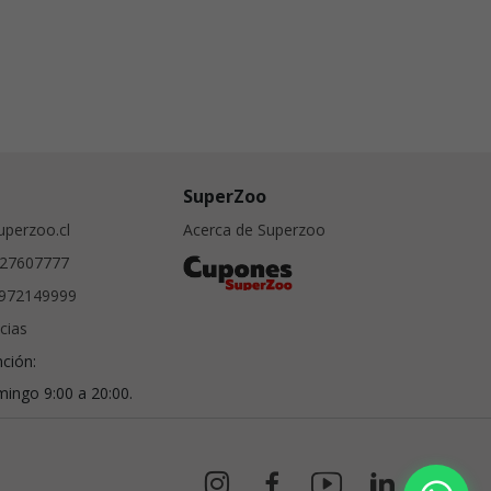
SuperZoo
perzoo.cl
Acerca de Superzoo
27607777
972149999
cias
nción:
ingo 9:00 a 20:00.