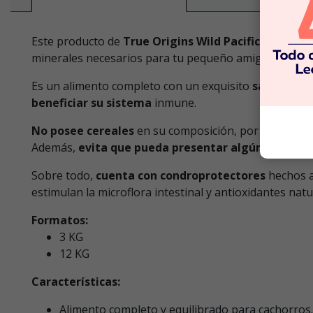
Este producto de
True Origins Wild Pacific
es un
ali
minerales necesarios para tu pequeño amigo y así ma
Es un alimento completo con un exquisito
sabor a sa
beneficiar su sistema
inmune.
No posee cereales
en su composición, por ende est
Además,
evita que pueda presentar algún riesgo de
Sobre todo,
cuenta con condroprotectores
hechos a
estimulan la microflora intestinal y antioxidantes nat
Formatos:
3 KG
12 KG
Características:
Alimento completo y equilibrado para cachorros.