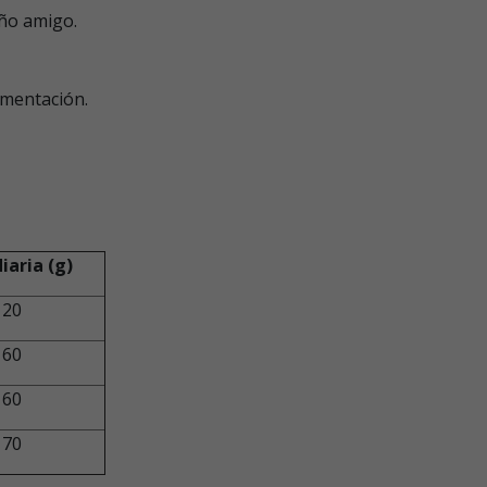
eño amigo.
limentación.
iaria (g)
120
160
160
170