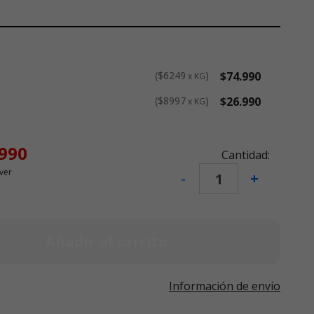
$6249
$74.990
x KG
$8997
$26.990
x KG
.990
Cantidad:
ver
-
+
Añadir al carrito
Información de envío