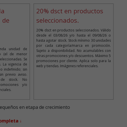
la
20% dsct en productos
 de
seleccionados.
20% dsct en productos seleccionados. Válido
desde el 03/08/26 y/o hasta el 09/08/26 o
hasta agotar stock. Stock mínimo 30 unidades
por cada categoría/marca en promoción.
nda unidad de
Sujeto a disponibilidad. No acumulables con
do (el de menor
otras promociones y/o descuentos. Máximo 5
seleccionadas. Se
promociones por cliente. Aplica solo para la
 La vigencia de
web y tiendas. Imágenes referenciales.
 indefinido; sin
n previo aviso.
d de stock. No
romociones y/o
ciales.
equeños en etapa de crecimiento
completa ↓