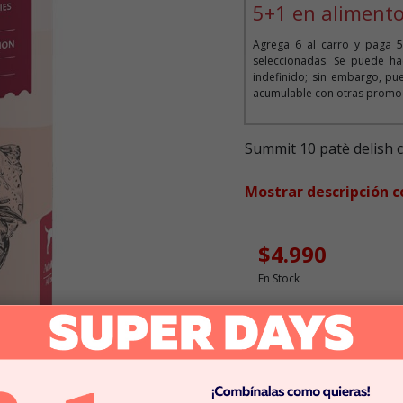
5+1 en alimento
Agrega 6 al carro y paga 5
seleccionadas. Se puede ha
indefinido; sin embargo, pue
acumulable con otras promoc
Summit 10 patè delish
Mostrar descripción 
$4.990
En Stock