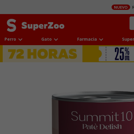
NUEVO
R
Perro
Gato
Farmacia
Super