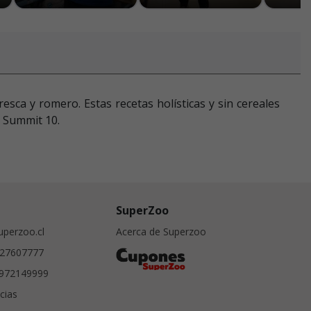
sca y romero. Estas recetas holísticas y sin cereales
o Summit 10.
SuperZoo
perzoo.cl
Acerca de Superzoo
27607777
972149999
cias