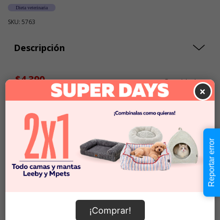
Dieta veterinaria
SKU: 5763
Descripción
$4.390
Cantidad:
×
Este producto no está
-
+
disponible
Añadir al carrito
Reportar error
Información de envío
¡Comprar!