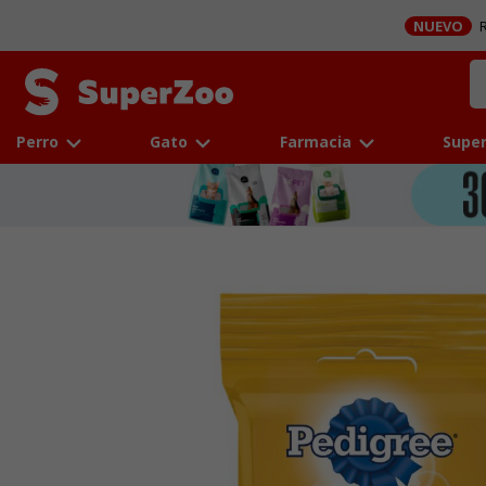
NUEVO
R
Perro
Gato
Farmacia
Super