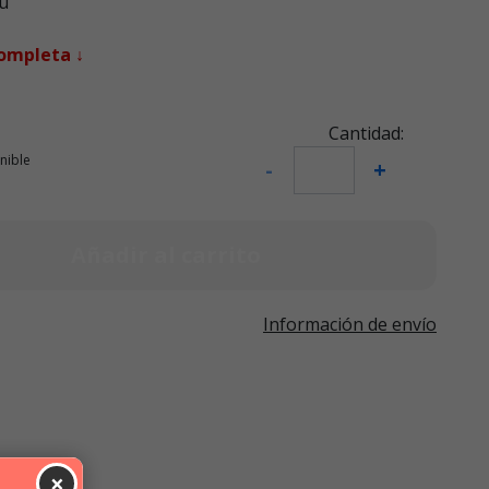
u
completa ↓
Cantidad:
nible
-
+
Añadir al carrito
Información de envío
×