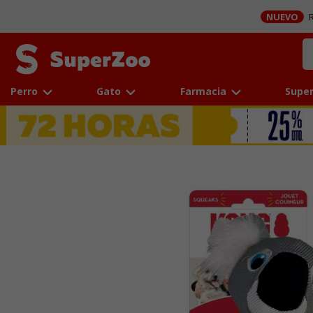
NUEVO
R
Perro
Gato
Farmacia
Super