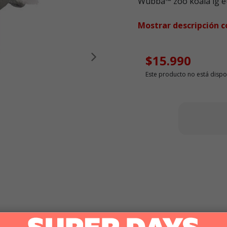
Wubba™ zoo koala lg e
Mostrar descripción 
$15.990
Siguiente
Este producto no está dispo