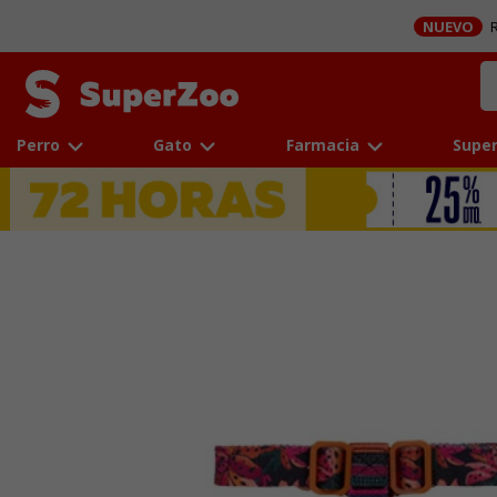
NUEVO
R
Perro
Gato
Farmacia
Super