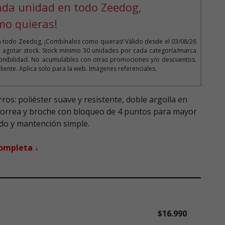
nda unidad en todo Zeedog,
mo quieras!
 todo Zeedog, ¡Combínalos como quieras! Válido desde el 03/08/26
ta agotar stock. Stock mínimo 30 unidades por cada categoría/marca
onibilidad. No acumulables con otras promociones y/o descuentos.
ente. Aplica solo para la web. Imágenes referenciales.
os: poliéster suave y resistente, doble argolla en
correa y broche con bloqueo de 4 puntos para mayor
do y mantención simple.
completa ↓
$16.990