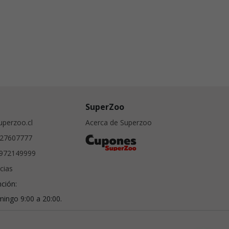
SuperZoo
perzoo.cl
Acerca de Superzoo
27607777
972149999
cias
nción:
ingo 9:00 a 20:00.