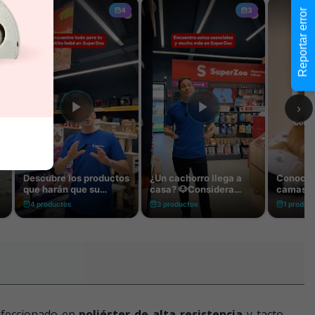
Reportar error
nfeccionado en
poliéster de alta resistencia
y tacto