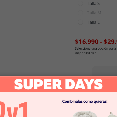
Talla S
Talla M
Talla L
$16.990
-
$29
Selecciona una opción para 
disponibilidad