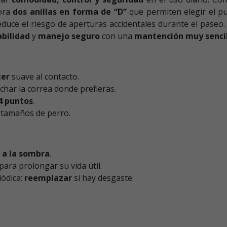
pora
dos anillas en forma de “D”
que permiten elegir el pu
duce el riesgo de aperturas accidentales durante el paseo.
abilidad
y
manejo seguro
con una
mantención muy senci
ter
suave al contacto.
har la correa donde prefieras.
4 puntos
.
s tamaños de perro.
e a la sombra
.
para prolongar su vida útil.
iódica;
reemplazar
si hay desgaste.