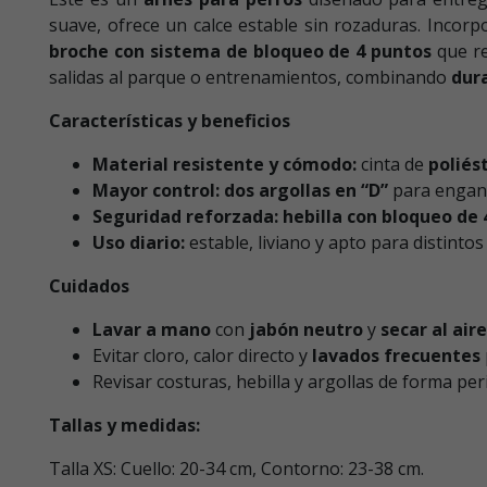
suave, ofrece un calce estable sin rozaduras. Incor
broche con sistema de bloqueo de 4 puntos
que re
salidas al parque o entrenamientos, combinando
dur
Características y beneficios
Material resistente y cómodo:
cinta de
poliés
Mayor control:
dos argollas en “D”
para enganc
Seguridad reforzada:
hebilla con bloqueo de 
Uso diario:
estable, liviano y apto para distinto
Cuidados
Lavar a mano
con
jabón neutro
y
secar al air
Evitar cloro, calor directo y
lavados frecuentes
Revisar costuras, hebilla y argollas de forma per
Tallas y medidas:
Talla XS: Cuello: 20-34 cm, Contorno: 23-38 cm.