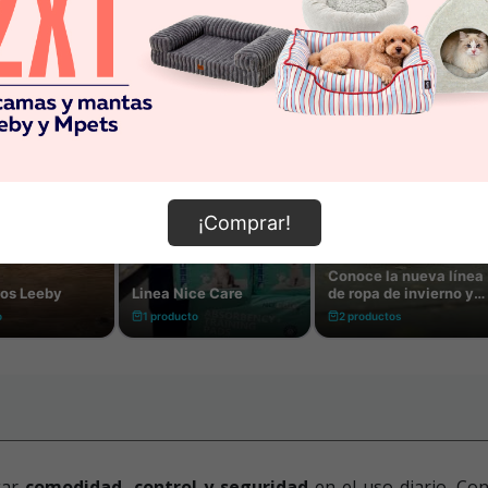
¡Comprar!
gar
comodidad, control y seguridad
en el uso diario. Co