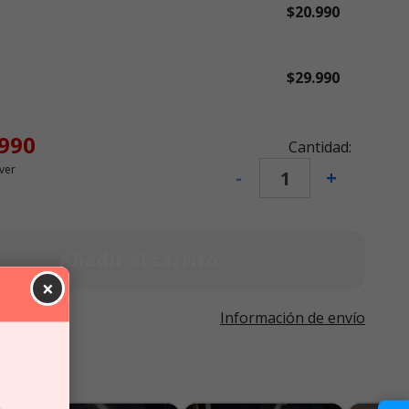
$20.990
$29.990
.990
Cantidad:
ver
-
+
Añadir al carrito
×
Información de envío