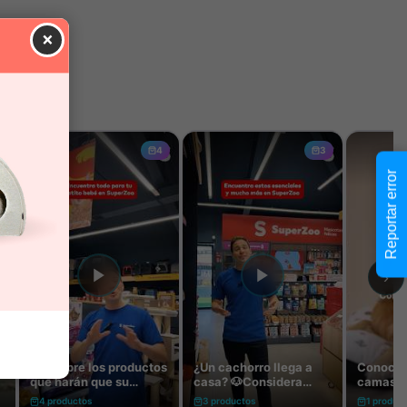
×
Reportar error