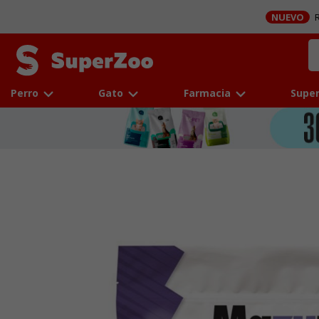
NUEVO
R
Perro
Gato
Farmacia
Super