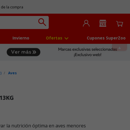
 de la compra
Invierno
Ofertas
Cupones SuperZoo
)
Aves
.13KG
 5
ar la nutrición óptima en aves menores