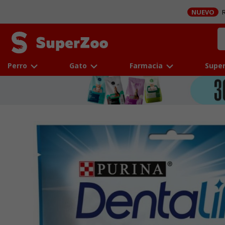
NUEVO
R
Perro
Gato
Farmacia
Super