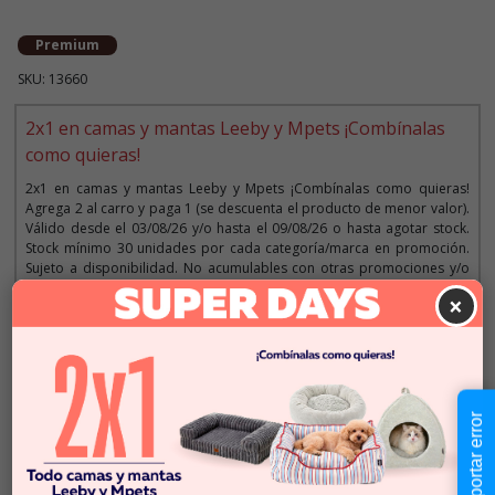
Premium
SKU: 13660
2x1 en camas y mantas Leeby y Mpets ¡Combínalas
como quieras!
2x1 en camas y mantas Leeby y Mpets ¡Combínalas como quieras!
Agrega 2 al carro y paga 1 (se descuenta el producto de menor valor).
Válido desde el 03/08/26 y/o hasta el 09/08/26 o hasta agotar stock.
Stock mínimo 30 unidades por cada categoría/marca en promoción.
Sujeto a disponibilidad. No acumulables con otras promociones y/o
descuentos. Máximo 5 promociones por cliente. Aplica solo para la
×
web y tiendas. Imágenes referenciales.
Descripción
Reportar error
$49.990
Cantidad:
En Stock