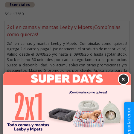
Esenciales
SKU: 13650
2x1 en camas y mantas Leeby y Mpets ¡Combínalas
como quieras!
2x1 en camas y mantas Leeby y Mpets ¡Combínalas como quieras!
Agrega 2 al carro y paga 1 (se descuenta el producto de menor valor).
Válido desde el 03/08/26 y/o hasta el 09/08/26 o hasta agotar stock.
Stock mínimo 30 unidades por cada categoría/marca en promoción.
Sujeto a disponibilidad. No acumulables con otras promociones y/o
descuentos. Máximo 5 promociones por cliente. Aplica solo para la
web y tiendas. Imágenes referenciales.
×
Descripción
Reportar error
$29.990
Cantidad:
En Stock
-
+