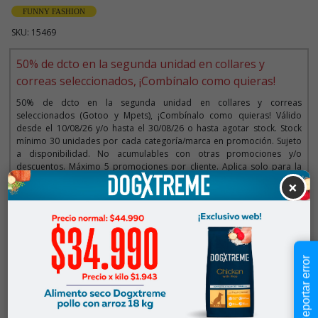
FUNNY FASHION
SKU: 15469
50% de dcto en la segunda unidad en collares y
correas seleccionados, ¡Combínalo como quieras!
50% de dcto en la segunda unidad en collares y correas
seleccionados (Gotoo y Mpets), ¡Combínalo como quieras! Válido
desde el 10/08/26 y/o hasta el 30/08/26 o hasta agotar stock. Stock
mínimo 30 unidades por cada categoría/marca en promoción. Sujeto
a disponibilidad. No acumulables con otras promociones y/o
descuentos. Máximo 5 promociones por cliente. Aplica solo para la
web y tiendas. Imágenes referenciales.
×
Descripción
Reportar error
$12.990
Cantidad:
En Stock
-
+