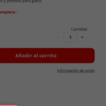
o y premios para gatos
completa ↓
Cantidad:
-
+
Añadir al carrito
Información de envío