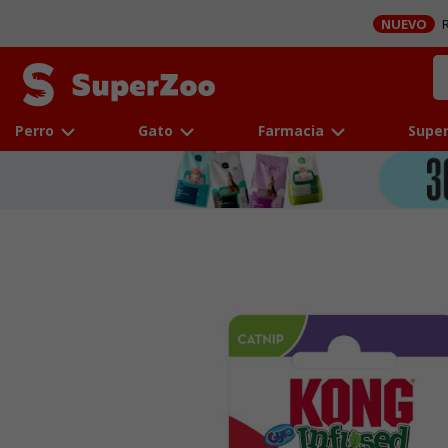
NUEVO
R
Perro
Gato
Farmacia
Super