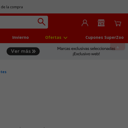
 de la compra
Invierno
Ofertas
Cupones SuperZoo
etes
 5