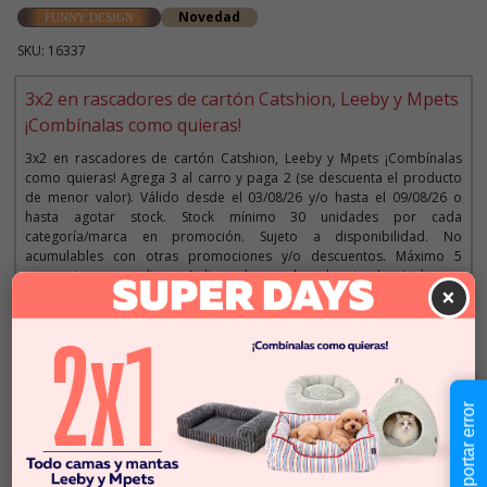
Novedad
FUNNY DESIGN
SKU: 16337
3x2 en rascadores de cartón Catshion, Leeby y Mpets
¡Combínalas como quieras!
3x2 en rascadores de cartón Catshion, Leeby y Mpets ¡Combínalas
como quieras! Agrega 3 al carro y paga 2 (se descuenta el producto
de menor valor). Válido desde el 03/08/26 y/o hasta el 09/08/26 o
hasta agotar stock. Stock mínimo 30 unidades por cada
categoría/marca en promoción. Sujeto a disponibilidad. No
acumulables con otras promociones y/o descuentos. Máximo 5
promociones por cliente. Aplica solo para la web y tiendas. Imágenes
×
referenciales.
Descripción
Reportar error
$9.990
Cantidad:
En Stock