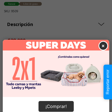
Natural
Libre de grano
SKU: 9509
Descripción
$28.990
Cantidad:
×
En Stock
-
+
Añadir al carrito
Reportar error
Información de envío
¡Comprar!