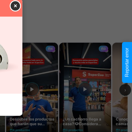
×
Reportar error