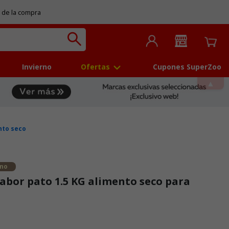
 de la compra
Invierno
Ofertas
Cupones SuperZoo
nto seco
ano
abor pato 1.5 KG alimento seco para