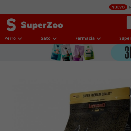
NUEVO
R
Perro
Gato
Farmacia
Super