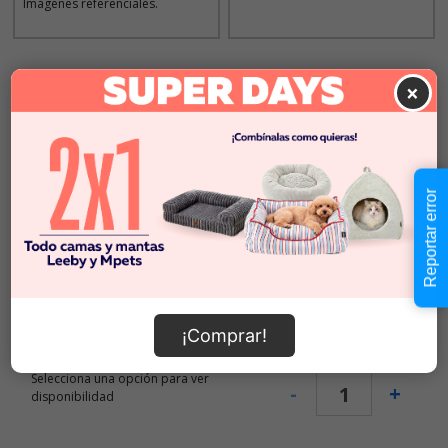
Imágenes referenciales.
Descripción
×
Seleccionar Peso
Reportar error
2 KG
$21.990
$10.995
x KG
4 KG
$36.990
$9248
x KG
¡Comprar!
$21.990
-
$36.990
Cantidad:
Selecciona una opción para ver
-
+
disponibilidad