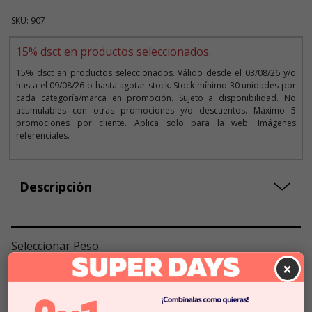
SKU: 907
15% dsct en productos seleccionados.
15% dsct en productos seleccionados. Válido desde el 03/08/26 y/o
hasta el 09/08/26 o hasta agotar stock. Stock mínimo 30 unidades por
cada categoría/marca en promoción. Sujeto a disponibilidad. No
acumulables con otras promociones y/o descuentos. Máximo 5
promociones por cliente. Aplica solo para la web. Imágenes
referenciales.
Descripción
Seleccionar Peso
×
7,5 KG
3KG
$31.990
$27.191