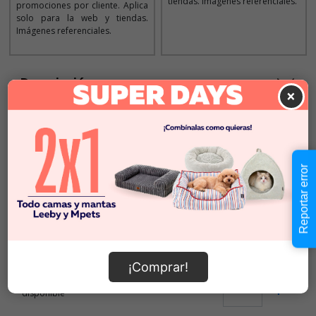
tiendas. Imágenes referenciales.
promociones por cliente. Aplica
solo para la web y tiendas.
Imágenes referenciales.
Descripción
×
Seleccionar Peso
Reportar error
7 KG
2 KG
$19.990
$9995
x KG
$49.990
¡Comprar!
Cantidad:
Este producto no está
-
+
disponible