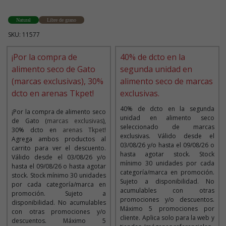
Natural
Libre de grano
SKU: 11577
¡Por la compra de
40% de dcto en la
alimento seco de Gato
segunda unidad en
(marcas exclusivas), 30%
alimento seco de marcas
dcto en arenas Tkpet!
exclusivas.
40% de dcto en la segunda
¡Por la compra de alimento seco
unidad en alimento seco
de Gato (
marcas exclusivas
),
seleccionado de marcas
30% dcto en
arenas Tkpet
!
exclusivas. Válido desde el
Agrega ambos productos al
03/08/26 y/o hasta el 09/08/26 o
carrito para ver el descuento.
hasta agotar stock. Stock
Válido desde el 03/08/26 y/o
mínimo 30 unidades por cada
hasta el 09/08/26 o hasta agotar
categoría/marca en promoción.
stock. Stock mínimo 30 unidades
Sujeto a disponibilidad. No
por cada categoría/marca en
acumulables con otras
promoción. Sujeto a
promociones y/o descuentos.
disponibilidad. No acumulables
Máximo 5 promociones por
con otras promociones y/o
cliente. Aplica solo para la web y
descuentos. Máximo 5