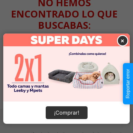
NO HEMOS
ENCONTRADO LO QUE
BUSCABAS:
No tenemos resultados para:
×
Pero que no cunda el pánico, sigue las instrucciones
1. Revisa que la búsqueda no tenga errores ortográficos
2. Prueba a volver a buscar con palabras más específicas
Reportar error
3. Vuelve a nuestra
home
y prueba de nuevo
¡Todos los caminos llevan a Roma! :)
¡Comprar!
Localiza tu tienda