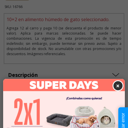
SKU: 16766
10+2 en alimento húmedo de gato seleccionado.
Agrega 12 al carro y paga 10 (se descuenta el producto de menor
valor). Aplica para marcas seleccionadas. Se puede hacer
combinaciones. La vigencia de esta promoción es de tiempo
indefinido; sin embargo, puede terminar sin previo aviso. Sujeto a
disponibilidad de stock. No acumulable con otras promociones y/o
descuentos. Imágenes referenciales.
Descripción
×
$3.490
Cantidad:
En Stock
-
+
Reportar error
Añadir al carrito