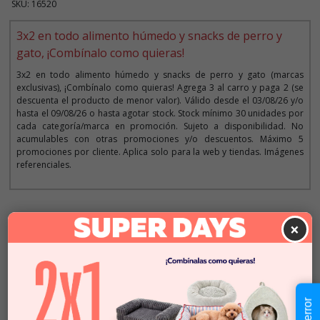
SKU: 16520
3x2 en todo alimento húmedo y snacks de perro y
gato, ¡Combínalo como quieras!
3x2 en todo alimento húmedo y snacks de perro y gato (marcas
exclusivas), ¡Combínalo como quieras! Agrega 3 al carro y paga 2 (se
descuenta el producto de menor valor). Válido desde el 03/08/26 y/o
hasta el 09/08/26 o hasta agotar stock. Stock mínimo 30 unidades por
cada categoría/marca en promoción. Sujeto a disponibilidad. No
acumulables con otras promociones y/o descuentos. Máximo 5
promociones por cliente. Aplica solo para la web y tiendas. Imágenes
referenciales.
Descripción
×
$3.990
Cantidad:
En Stock
-
+