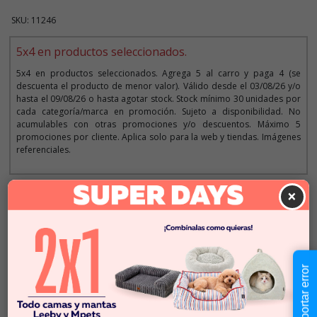
SKU: 11246
5x4 en productos seleccionados.
5x4 en productos seleccionados. Agrega 5 al carro y paga 4 (se
descuenta el producto de menor valor). Válido desde el 03/08/26 y/o
hasta el 09/08/26 o hasta agotar stock. Stock mínimo 30 unidades por
cada categoría/marca en promoción. Sujeto a disponibilidad. No
acumulables con otras promociones y/o descuentos. Máximo 5
promociones por cliente. Aplica solo para la web y tiendas. Imágenes
referenciales.
×
Descripción
$2.990
Cantidad:
En Stock
Reportar error
-
+