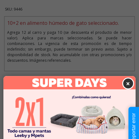
SKU: 9446
10+2 en alimento húmedo de gato seleccionado.
Agrega 12 al carro y paga 10 (se descuenta el producto de menor
valor). Aplica para marcas seleccionadas. Se puede hacer
combinaciones. La vigencia de esta promoción es de tiempo
indefinido; sin embargo, puede terminar sin previo aviso. Sujeto a
disponibilidad de stock. No acumulable con otras promociones y/o
descuentos. Imágenes referenciales.
×
Descripción
$3.490
Cantidad:
En Stock
-
+
Reportar error
Añadir al carrito