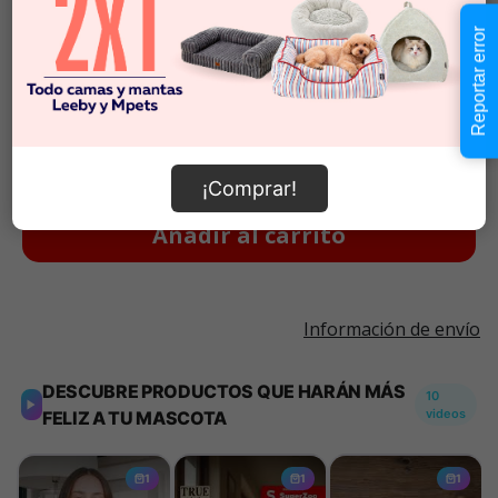
800 GR
$8.290
$10.363
x KG
Reportar error
$4.990
Cantidad:
En Stock
-
+
¡Comprar!
Añadir al carrito
Información de envío