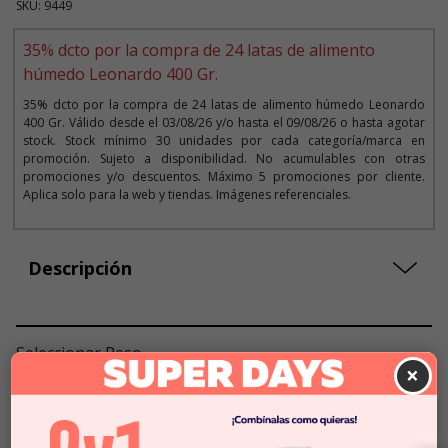
SKU: 9449
35% dcto por la compra de 24 latas de alimento
húmedo Leonardo 400 Gr.
35% dcto por la compra de 24 latas de alimento húmedo Leonardo
400 Gr. Válido desde el 03/08/26 y/o hasta el 09/08/26 o hasta agotar
stock. Stock mínimo 30 unidades por cada categoría/marca en
promoción. Sujeto a disponibilidad. No acumulables con otras
promociones y/o descuentos. Máximo 5 promociones por cliente.
Aplica solo para la web y tiendas. Imágenes referenciales.
Descripción
Seleccionar Peso
×
400 GR
$4.990
$12.475
x KG