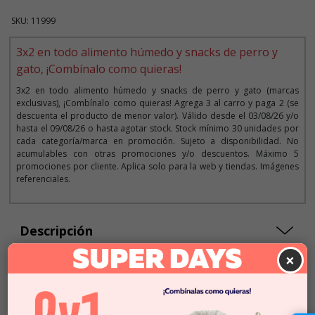
SKU: 11999
3x2 en todo alimento húmedo y snacks de perro y
gato, ¡Combínalo como quieras!
3x2 en todo alimento húmedo y snacks de perro y gato (marcas
exclusivas), ¡Combínalo como quieras! Agrega 3 al carro y paga 2 (se
descuenta el producto de menor valor). Válido desde el 03/08/26 y/o
hasta el 09/08/26 o hasta agotar stock. Stock mínimo 30 unidades por
cada categoría/marca en promoción. Sujeto a disponibilidad. No
acumulables con otras promociones y/o descuentos. Máximo 5
promociones por cliente. Aplica solo para la web y tiendas. Imágenes
referenciales.
Descripción
×
$1.990
Cantidad:
Este producto no está
-
+
disponible