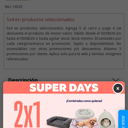
SKU: 16525
5x4 en productos seleccionados.
5x4 en productos seleccionados. Agrega 5 al carro y paga 4 (se
descuenta el producto de menor valor). Válido desde el 03/08/26 y/o
hasta el 09/08/26 o hasta agotar stock. Stock mínimo 30 unidades por
cada categoría/marca en promoción. Sujeto a disponibilidad. No
acumulables con otras promociones y/o descuentos. Máximo 5
promociones por cliente. Aplica solo para la web y tiendas. Imágenes
referenciales.
Descripción
×
$3.490
Cantidad:
En Stock
-
+