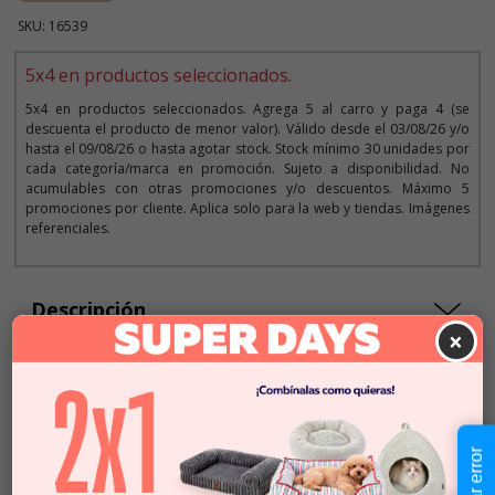
SKU: 16539
5x4 en productos seleccionados.
5x4 en productos seleccionados. Agrega 5 al carro y paga 4 (se
descuenta el producto de menor valor). Válido desde el 03/08/26 y/o
hasta el 09/08/26 o hasta agotar stock. Stock mínimo 30 unidades por
cada categoría/marca en promoción. Sujeto a disponibilidad. No
acumulables con otras promociones y/o descuentos. Máximo 5
promociones por cliente. Aplica solo para la web y tiendas. Imágenes
referenciales.
Descripción
×
$3.490
Cantidad:
En Stock
-
+