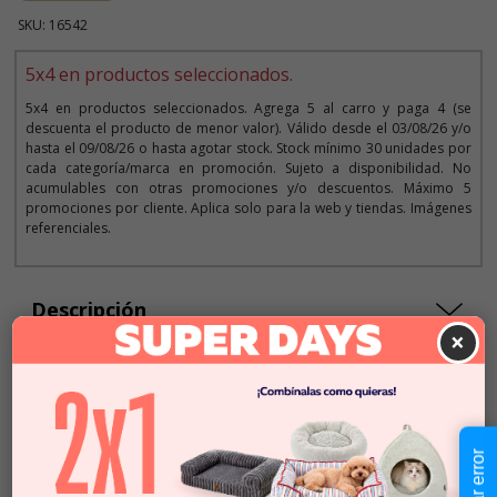
SKU: 16542
5x4 en productos seleccionados.
5x4 en productos seleccionados. Agrega 5 al carro y paga 4 (se
descuenta el producto de menor valor). Válido desde el 03/08/26 y/o
hasta el 09/08/26 o hasta agotar stock. Stock mínimo 30 unidades por
cada categoría/marca en promoción. Sujeto a disponibilidad. No
acumulables con otras promociones y/o descuentos. Máximo 5
promociones por cliente. Aplica solo para la web y tiendas. Imágenes
referenciales.
Descripción
×
$3.490
Cantidad:
En Stock
-
+