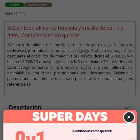
Natural
Libre de grano
SKU: 12238
3x2 en todo alimento húmedo y snacks de perro y
gato, ¡Combínalo como quieras!
3x2 en todo alimento húmedo y snacks de perro y gato (marcas
exclusivas), ¡Combínalo como quieras! Agrega 3 al carro y paga 2 (se
descuenta el producto de menor valor). Válido desde el 03/08/26 y/o
hasta el 09/08/26 o hasta agotar stock. Stock mínimo 30 unidades por
cada categoría/marca en promoción. Sujeto a disponibilidad. No
acumulables con otras promociones y/o descuentos. Máximo 5
promociones por cliente. Aplica solo para la web y tiendas. Imágenes
referenciales.
Descripción
×
$2.990
Cantidad:
En Stock
-
+