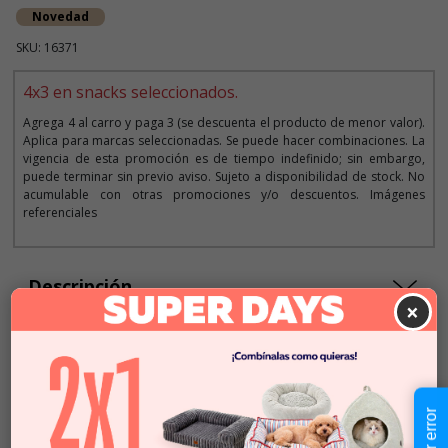
Novedad
SKU: 16371
4x3 en snacks seleccionados.
Agrega 4 al carro y paga 3 (se descuenta el producto de menor valor).
Aplica para marcas seleccionadas. Se puede hacer combinaciones. La
vigencia de esta promoción es de tiempo indefinido; sin embargo,
puede terminar sin previo aviso. Sujeto a disponibilidad de stock. No
acumulable con otras promociones y/o descuentos. Imágenes
referenciales
Descripción
×
$2.690
Cantidad:
En Stock
-
+