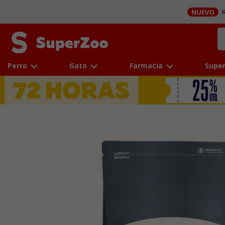
NUEVO
R
Perro
Gato
Farmacia
Super