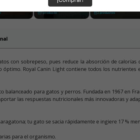
nal
tos con sobrepeso, pues reduce la absorción de calorías
óptimo. Royal Canin Light contiene todos los nutrientes e
to balanceado para gatos y perros. Fundada en 1967 en Fra
aportar las respuestas nutricionales más innovadoras y adap
 zaragatona; tu gato se sacia rápidamente e ingiere 17 % men
sarias para el organismo.