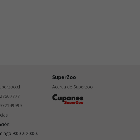
SuperZoo
perzoo.cl
Acerca de Superzoo
27607777
972149999
cias
nción:
ingo 9:00 a 20:00.