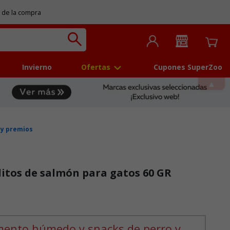
 de la compra
Invierno
Ofertas
Cupones SuperZoo
 y premios
itos de salmón para gatos 60 GR
mento húmedo y snacks de perro y