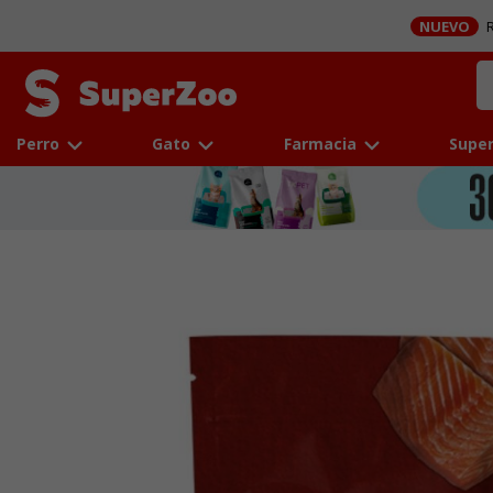
NUEVO
R
Perro
Gato
Farmacia
Super