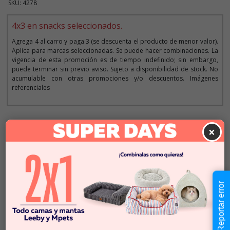
SKU: 4278
4x3 en snacks seleccionados.
Agrega 4 al carro y paga 3 (se descuenta el producto de menor valor).
Aplica para marcas seleccionadas. Se puede hacer combinaciones. La
vigencia de esta promoción es de tiempo indefinido; sin embargo,
puede terminar sin previo aviso. Sujeto a disponibilidad de stock. No
acumulable con otras promociones y/o descuentos. Imágenes
referenciales
Descripción
×
$3.190
Cantidad:
En Stock
-
+
Reportar error
Añadir al carrito